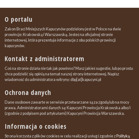
O portalu
Zakon Braci Mniejszych Kapucynów podzielony jest w Polsce na dwie
prowincje: Krakowską i Warszawską. Jesteś na oficjalnej stronie
internetowej, która prezentuje informacje z obu polskich prowincji
kapucynów.
Kontakt z administratorem
Coś na stronie działa nie tak jak powinno? Masz jakieś sugestie, lub po prostu
chce podzielić się opinią na temat naszej strony internetowej. Napisz
wiadomość do administratora witryny: dbp[at]kapucyni.pl
Ochrona danych
Dane osobowe zawarte w serwisie przetwarzane są za zgodą lub na mocy
prawa. Administratorami danych są: Kapucyni Prowincja Krakowska albo/i
(zgodnie z podpisem pod artykułami) Kapucyni Prowincja Warszawska.
Informacja o cookies
Strona korzysta z plików cookies w celu realizacji usług i zgodnie z
Polityką